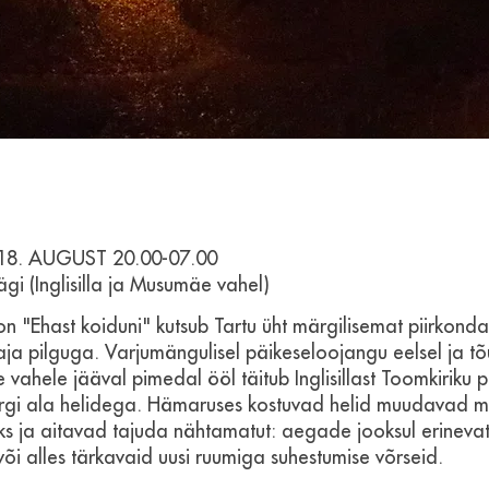
 18. AUGUST 20.00-07.00
i (Inglisilla ja Musumäe vahel)
oon "Ehast koiduni" kutsub Tartu üht märgilisemat piirkon
aja pilguga. Varjumängulisel päikeseloojangu eelsel ja tõ
 vahele jääval pimedal ööl täitub Inglisillast Toomkiriku 
i ala helidega. Hämaruses kostuvad helid muudavad 
ks ja aitavad tajuda nähtamatut: aegade jooksul erineva
või alles tärkavaid uusi ruumiga suhestumise võrseid.