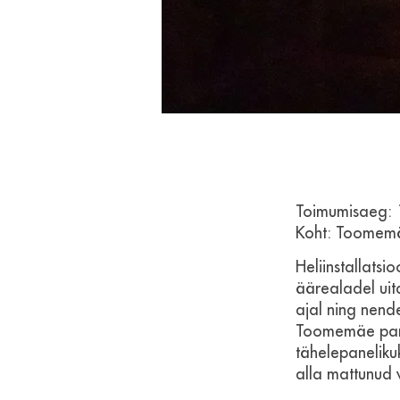
Toimumisaeg:
Koht: Toomemäg
Heliinstallatsi
äärealadel uit
ajal ning nende
Toomemäe parg
tähelepaneliku
alla mattunud 