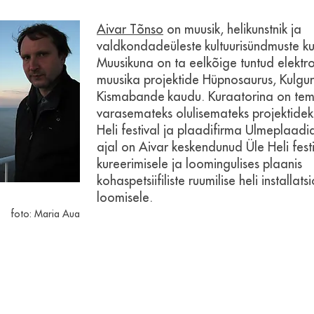
Aivar Tõnso
on muusik, helikunstnik ja
valdkondadeüleste
kultuurisündmuste ku
Muusikuna on ta eelkõige tuntud
elektro
muusika projektide Hüpnosaurus, Kulgur
Kismabande
kaudu. Kuraatorina on te
varasemateks olulisemateks projektide
Heli festival ja plaadifirma Ulmeplaadi
ajal on Aivar keskendunud Üle Heli festi
kureerimisele ja loomingulises plaanis
kohaspetsiifiliste ruumilise heli installat
loomisele.
foto: Maria Aua