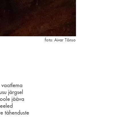
foto: Aivar Tõnso
da vaatlema
usu järgsel
poole jääva
meeled
te tähenduste