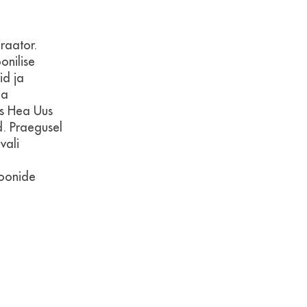
raator.
onilise
id ja
ma
ks Hea
Uus
d. Praegusel
vali
sioonide