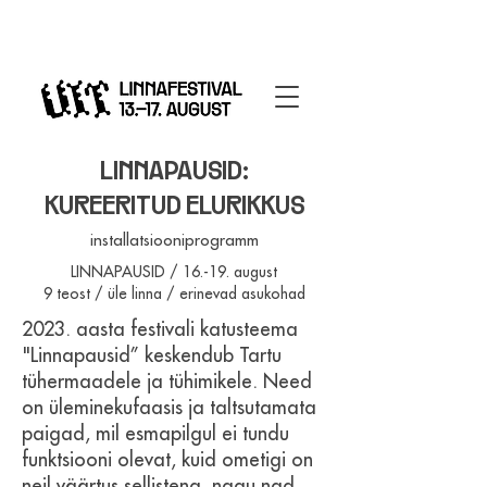
LINNAPAUSID:
KUREERITUD ELURIKKUS
installatsiooniprogramm
LINNAPAUSID / 16.-19. august
9 teost / üle linna / erinevad asukohad
2023. aasta festivali katusteema
"Linnapausid” keskendub Tartu
tühermaadele ja tühimikele. Need
on üleminekufaasis ja taltsutamata
paigad, mil esmapilgul ei tundu
funktsiooni olevat, kuid ometigi on
neil väärtus sellistena, nagu nad