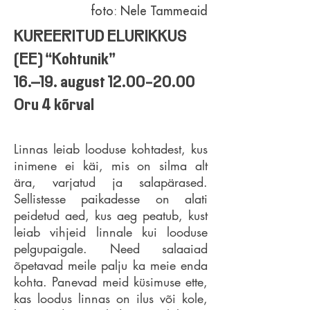
foto: Nele Tammeaid
KUREERITUD ELURIKKUS
(EE) “Kohtunik”
16.–19. august 12.00-20.00
Oru 4 kõrval
Linnas leiab looduse kohtadest, kus
inimene ei käi, mis on silma alt
ära, varjatud ja salapärased.
Sellistesse paikadesse on alati
peidetud aed, kus aeg peatub, kust
leiab vihjeid linnale kui looduse
pelgupaigale. Need salaaiad
õpetavad meile palju ka meie enda
kohta. Panevad meid küsimuse ette,
kas loodus linnas on ilus või kole,