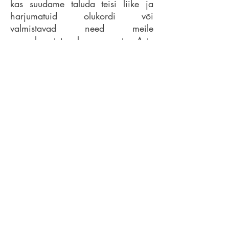
kas suudame taluda teisi liike ja
harjumatuid olukordi või
valmistavad need meile
enneolematut ebamugavust. Astu
Oru tänava salaaeda, roni
kohtunikutoolile ja otsusta ise.
„Kureeritud elurikkuse“ nime taga
seisavad kolm maastikuarhitekti:
Anna-Liisa Unt, Merle Karro-
Kalberg
ja
Karin Bachmann
on
maastikuarhitektid, kes veavad
projekti "Kureeritud elurikkus". See
on Euroopa kultuuripealinn Tartu
2024 põhiprogrammi kuuluv
ettevõtmine, mille eesmärk on Tartu
kesklinna pargid muuta