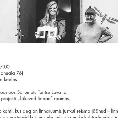
7.00
oonuaia 76)
se keeles
oostöös Sõltumatu Tantsu Lava ja
projekti „
Liikuvad linnad
“ raames.
 kohti, kus aeg on linnaruumis justkui seisma jäänud – li
da vastuseid küsimustele, mis on nende kohtade väärtus