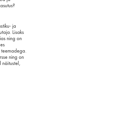
kasutus?
tiku- ja
utaja. Lisaks
ias ning on
des
e teemadega.
rsse ning on
 näitustel,