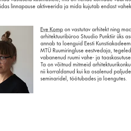
idas linnapause aktiveerida ja mida kujutab endast vahe
Eve Komp
on vastutav arhitekt ning maas
arhitektuuribüroo Stuudio Punktiir üks as
annab ta loenguid Eesti Kunstiakadeem
MTÜ Ruumiringluse eestvedaja, tegele
vabanenud ruumi vahe- ja taaskasutus
Ta on võitnud mitmeid arhitektuurikonku
nii korraldanud kui ka osalenud paljudel
seminaridel, töötubades ja loengutes.