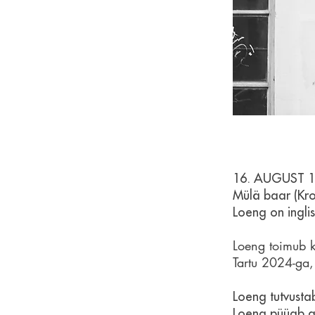
16. AUGUST 1
Mülä baar (Kr
Loeng on ingli
Loeng toimub k
Tartu 2024-ga, 
Loeng tutvustab
Loeng püüab an