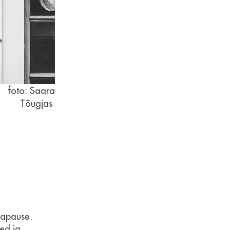
foto: Saara
Tõugjas
nnapause.
ed ja