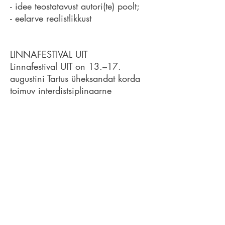
- idee teostatavust autori(te) poolt;
- eelarve realistlikkust
LINNAFESTIVAL UIT
Linnafestival UIT on 13.–17.
augustini Tartus üheksandat korda
toimuv interdistsiplinaarne
linnaavastusfestival. Festival on
aastate jooksul tundnud huvi selle
vastu, kuidas linnaelanikud
linnaruumi tunnetavad ja
kasutavad. UIT innustab avalikku
ruumi nautima ja mõtisklema selle
üle, mida saaksime kõik koos teha
selleks, et meie linnad oleksid
kodusemad ja mitmekesisemad.
Festivali tööriistakasti kuuluvad
kohatundlikud installatsioonid,