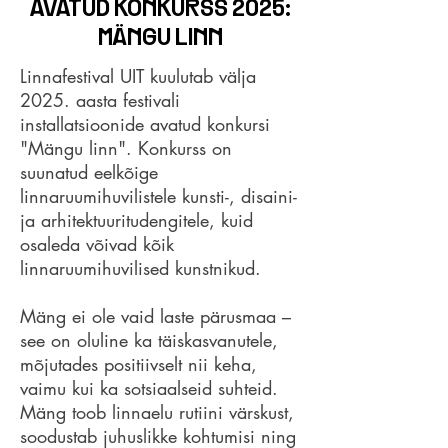
AVATUD KONKURSS 2025:
MÄNGU LINN
Linnafestival UIT kuulutab välja
2025. aasta festivali
installatsioonide avatud konkursi
"Mängu linn". Konkurss on
suunatud eelkõige
linnaruumihuvilistele kunsti-, disaini-
ja arhitektuuritudengitele, kuid
osaleda võivad kõik
linnaruumihuvilised kunstnikud.
Mäng ei ole vaid laste pärusmaa –
see on oluline ka täiskasvanutele,
mõjutades positiivselt nii keha,
vaimu kui ka sotsiaalseid suhteid.
Mäng toob linnaelu rutiini värskust,
soodustab juhuslikke kohtumisi ning