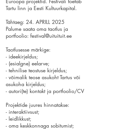
Euroopa projektid. Festivali toetab
Tartu linn ja Eesti Kultuurkapital.
Tähtaeg: 24. APRILL 2025
Palume saata oma taotlus ja
portfoolio:
festival@uituituit.ee
Taotlusesse märkige:
- ideekirjeldus;
- (esialgne) eelarve;
- tehnilise teostuse kirjeldus;
- võimalik teose asukoht Tartus või
asukoha kirjeldus;
- autori(te) kontakt ja portfoolio/CV
Projektide juures hinnatakse:
- interaktiivsust;
- leidlikkust;
- oma keskkonnaga sobitumist;