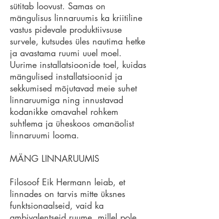
sütitab loovust. Samas on
mängulisus linnaruumis ka kriitiline
vastus pidevale produktiivsuse
survele, kutsudes üles nautima hetke
ja avastama ruumi uuel moel.
Uurime installatsioonide toel, kuidas
mängulised installatsioonid ja
sekkumised mõjutavad meie suhet
linnaruumiga ning innustavad
kodanikke omavahel rohkem
suhtlema ja üheskoos omanäolist
linnaruumi looma.
MÄNG LINNARUUMIS
​Filosoof Eik Hermann leiab, et
linnades on tarvis mitte üksnes
funktsionaalseid, vaid ka
ambivalentseid ruume, millel pole