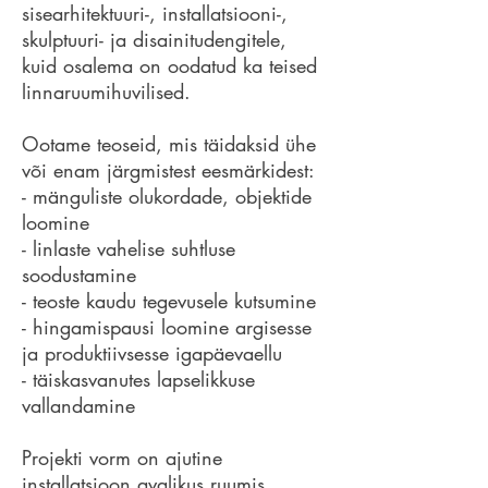
sisearhitektuuri-, installatsiooni-,
skulptuuri- ja disainitudengitele,
kuid osalema on oodatud ka teised
linnaruumihuvilised.
Ootame teoseid, mis täidaksid ühe
või enam järgmistest eesmärkidest:
- mänguliste olukordade, objektide
loomine
- linlaste vahelise suhtluse
soodustamine
- teoste kaudu tegevusele kutsumine
- hingamispausi loomine argisesse
ja produktiivsesse igapäevaellu
- täiskasvanutes lapselikkuse
vallandamine
Projekti vorm on ajutine
installatsioon avalikus ruumis.