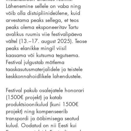
Lähenemine sellele on vaba ning
võib olla distsipliinideülene, kuid
arvestama peaks sellega, et teos
peaks olema eksponeeritav Tartu
avalikus ruumis viie festivalipäeva
vältel (13.–17. august 2025). Teose
peaks elanikke mingil viisil
kaasama või kutsuma tegutsema.
Festival julgustab mõtlema
taaskasutusmaterjalidele ja teistele
keskkonnahoidlikele lahendustele.
Festival pakub osalejatele honorari
(1500€ projekt) ja katab
produktsioonikulud (kuni 1500€
projekt) ning kompenseerib
transpordi ja ööbimisega seotud
kulud. Oodatud on nii Eesti kui