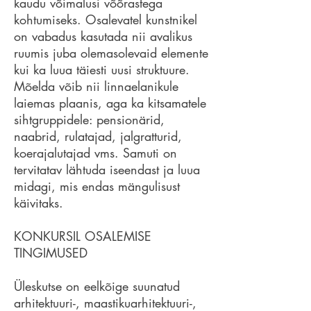
kaudu võimalusi võõrastega
kohtumiseks. Osalevatel kunstnikel
on vabadus kasutada nii avalikus
ruumis juba olemasolevaid elemente
kui ka luua täiesti uusi struktuure.
Mõelda võib nii linnaelanikule
laiemas plaanis, aga ka kitsamatele
sihtgruppidele: pensionärid,
naabrid, rulatajad, jalgratturid,
koerajalutajad vms. Samuti on
tervitatav lähtuda iseendast ja luua
midagi, mis endas mängulisust
käivitaks. ​
KONKURSIL OSALEMISE
TINGIMUSED​
Üleskutse on eelkõige suunatud
arhitektuuri-, maastikuarhitektuuri-,