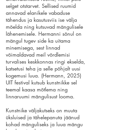
selget otstarvet. Sellised ruumid
annavad elanikele vabaduse
tähendus ja kasutusviis ise välja
mõelda ning kutsuvad mängulisele
lähenemisele. Hermanni sõnul on
mängul tugev side ka uitama
minemisega, sest linnad
võimaldavad meil võrdlemisi
turvalises keskkonnas ringi ekselda,
katsetusi teha ja selle põhjalt uusi
kogemusi luua. (Hermann, 2025)
UIT festival kutsub kunstnikke sel
teemal kaasa mõtlema ning
linnaruumi mängulisust looma.
Kunstnike väljakutseks on muuta
üksluised ja tähelepanuta jäänud
kohad mänguliseks ja luua mängu