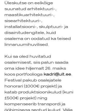
Üleskutse on eelkõige 
suunatud arhitektuuri-, 
maastikuarhitektuuri-, 
sisearhitektuuri-, 
installatsiooni-, skulptuuri- ja 
disainitudengitele, kuid 
osalema on oodatud ka teised 
linnaruumihuvilised.
Kui sa oled huvitatud 
osalemisest, siis palun saada 
oma idee hiljemalt 26. maiks 
koos portfoolioga 
kadri@uit.ee
. 
Festival pakub osalejatele 
honorari (1000€ projekt) ja 
katab produktsioonikulud (kuni 
1500€ projekt) ning 
kompenseerib transpordi ja 
ööbimisega seotud kulud. Välja 