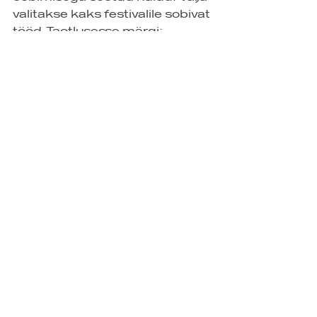
valitakse kaks festivalile sobivat 
tööd. Taotlusesse märgi:
- ideekirjeldus
- (esialgne) eelarve
- tehnilise teostuse kirjeldus
- võimalik teose asukoht
- autori(te) kontakt ja 
portfoolio/CV
TÄHTAEG: 26. mai 2019
Projekti toetab Eesti 
Kultuuriministeerium  