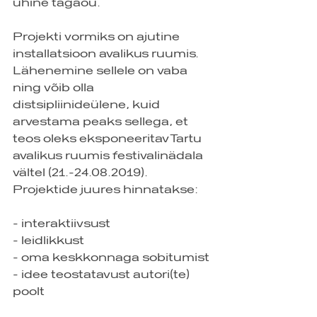
ühine tagaõu.
Projekti vormiks on ajutine 
installatsioon avalikus ruumis. 
Lähenemine sellele on vaba 
ning võib olla 
distsipliinideülene, kuid 
arvestama peaks sellega, et 
teos oleks eksponeeritav Tartu 
avalikus ruumis festivalinädala 
vältel (21.-24.08.2019). 
Projektide juures hinnatakse:
- interaktiivsust
- leidlikkust
- oma keskkonnaga sobitumist
- idee teostatavust autori(te) 
poolt