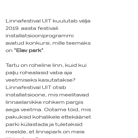
Linnafestival UIT kuulutab välja 
2019. aasta festivali 
installatsiooniprogrammi 
avatud konkursi, mille teemaks 
on 
"Elav park"
.
Tartu on roheline linn, kuid kui 
palju rohealasid vaba aja 
veetmiseks kasutatakse? 
Linnafestival UIT otsib 
installatsioone, mis meelitavad 
linnaelanikke rohkem pargis 
aega veetma. Ootame töid, mis 
pakuksid kohalikele ettekäänet 
parki külastada ja tuletaksid 
meelde, et linnapark on meie 