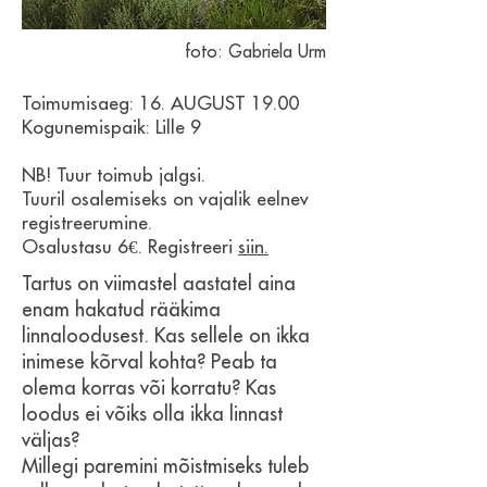
foto: Gabriela Urm
Toimumisaeg: 16. AUGUST 19.00
Kogunemispaik: Lille 9
NB! Tuur toimub jalgsi.
Tuuril osalemiseks on vajalik eelnev
registreerumine.
Osalustasu 6€. Registreeri
siin.
Tartus on viimastel aastatel aina
enam hakatud rääkima
linnaloodusest. Kas sellele on ikka
inimese kõrval kohta? Peab ta
olema korras või korratu? Kas
loodus ei võiks olla ikka linnast
väljas?
Millegi paremini mõistmiseks tuleb