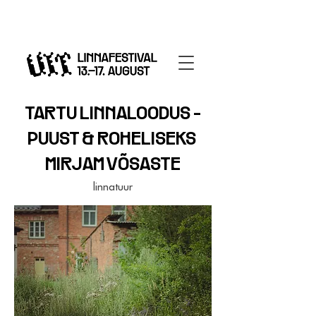
TARTU LINNALOODUS -
PUUST & ROHELISEKS
MIRJAM VÕSASTE
linnatuur