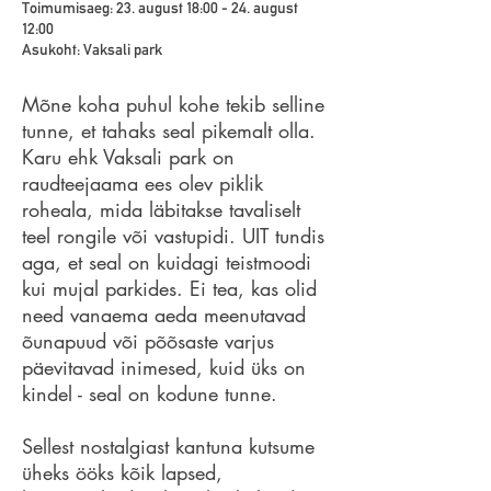
Toimumisaeg: 23. august 18:00 - 24. august
12:00
Asukoht: Vaksali park
Mõne koha puhul kohe tekib selline
tunne, et tahaks seal pikemalt olla.
Karu ehk Vaksali park on
raudteejaama ees olev piklik
roheala, mida läbitakse tavaliselt
teel rongile või vastupidi. UIT tundis
aga, et seal on kuidagi teistmoodi
kui mujal parkides. Ei tea, kas olid
need vanaema aeda meenutavad
õunapuud või põõsaste varjus
päevitavad inimesed, kuid üks on
kindel - seal on kodune tunne.
Sellest nostalgiast kantuna kutsume
üheks ööks kõik lapsed,