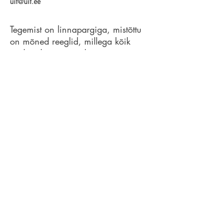
uit@uit.ee
Tegemist on linnapargiga, mistõttu
on mõned reeglid, millega kõik
osalejad arvestavad:
- meie sündmus on alkoholivaba;
- nagu koduaiaski, pole ka meil
toitlustajaid ega koristajaid. Kõik
osalejad saavad ise oma toidu
kaasa võtta ning vaadata, et
ümbrus oleks puhas.
- kõik on oodatud grillima, kuid
seda võib teha ainult grillidel, millel
on jalad - grillid, mis asetuvad otse
maale, ei ole lubatud;
- grillida võib vaid pargi teedel ja
mitte murualadel.
- kell 0:00 saabub öörahu.