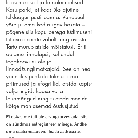
lapsemeelsed ja linnalembelised
Karu parki, et koos üks ajutine
telklaager püsti panna. Vahepeal
võib ju oma kodus igav hakata –
põgene siis kogu perega tüdimuseni
tuttavate seinte vahelt ning avasta
Tartu muruplatside mõistatusi. Eriti
ootame linnalapsi, kel endal
tagahoovi ei ole ja
linnadžunglimatkajaid. See on hea
võimalus pühkida tolmust oma
priimused ja ufogrillid, otsida kapist
välja telgid, kaasa võtta
lauamängud ning tuletada meelde
kõige mahlasemad õudusjutud!
Et oskasime tulijate arvuga arvestada, siis
on sündmus eelregistreerimisega. Andke
oma osalemissoovist teada aadressile: